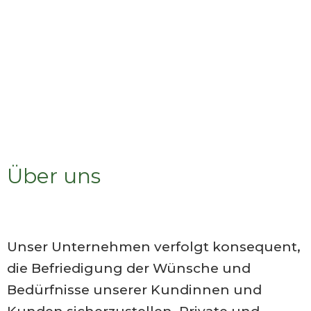
„Mit Offenheit für neue Ideen sowie
Bereitschaft für Veränderung und
Fortschritt sorgen wir für nachhaltigen
Mehrwert“
Über uns
Unser Unternehmen verfolgt konsequent,
die Befriedigung der Wünsche und
Bedürfnisse unserer Kundinnen und